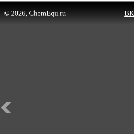
© 2026, ChemEqu.ru
ВК