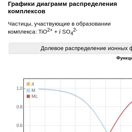
Графики диаграмм распределения
комплексов
Частицы, участвующие в образовании
2+
2-
i
комплекса:
TiO
+
SO
4
Долевое распределение ионных ф
Функц
ñ
1.0
M
ML
0.8
0.6