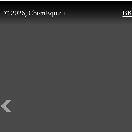
© 2026, ChemEqu.ru
ВК