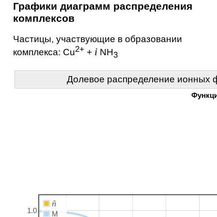
Графики диаграмм распределения
комплексов
Частицы, участвующие в образовании
2+
i
комплекса:
Cu
+
NH
3
Долевое распределение ионных ф
Функц
ñ
1.0
M