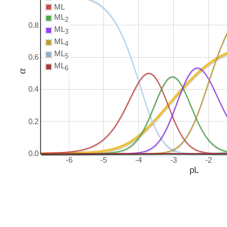
ML
ML
2
0.8
ML
3
ML
4
ML
5
0.6
ML
6
α
0.4
0.2
0.0
-6
-5
-4
-3
-2
pL