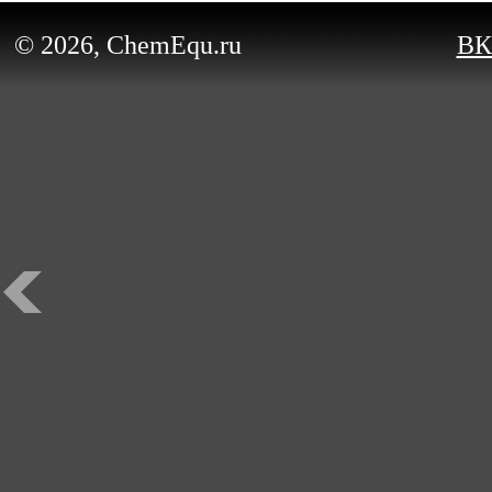
© 2026, ChemEqu.ru
ВК