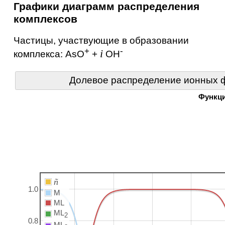
Графики диаграмм распределения
комплексов
Частицы, участвующие в образовании
+
-
i
комплекса:
AsO
+
OH
Долевое распределение ионных ф
Функц
ñ
1.0
M
ML
ML
2
0.8
ML