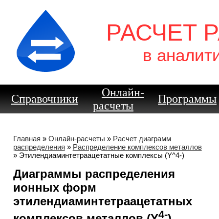
РАСЧЕТ 
в аналит
Онлайн-
Справочники
Программы
расчеты
Главная
»
Онлайн-расчеты
»
Расчет диаграмм
распределения
»
Распределение комплексов металлов
» Этилендиаминтетраацетатные комплексы (Y^4-)
Диаграммы распределения
ионных форм
этилендиаминтетраацетатных
4-
комплексов металлов (Y
)