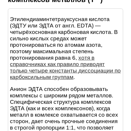
Этилендиаминтетрауксусная кислота
(ЭДТУ или ЭДТА от англ. EDTA) —
четырёхосновная карбоновая кислота. В
сильно кислых средах может
протонироваться по атомам азота,
поэтому максимальная степень
протонирования равна 6,
хотя в
справочниках как правило приводят
только четыре константы диссоциации по
карбоксильным группам
.
Анион ЭДТА способен образовывать
комплексы с широким рядом металлов.
Специфическая структура комплексов
ЭДТА (как и всех комплексонов), когда
металл в комлексе охватывается со всех
сторон, дает очень прочные соединения
в строгой пропорции 1:1, что позволяет