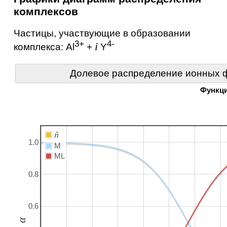
комплексов
Частицы, участвующие в образовании
3+
4-
i
комплекса:
Al
+
Y
Долевое распределение ионных ф
Функц
ñ
1.0
M
ML
0.8
0.6
α