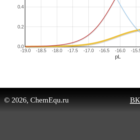
0.4
0.2
0.0
-19.0
-18.5
-18.0
-17.5
-17.0
-16.5
-16.0
-15.
pL
© 2026, ChemEqu.ru
ВК