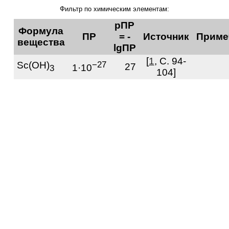
Фильтр по химическим элементам:
pПР
Формула
ПР
= -
Источник
Приме
вещества
lgПР
[
1
, С. 94-
Sc(OH)
−27
27
1·10
3
104]