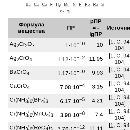
Ba
Ca
Cu
F
Hg
Mn
N
P
Pb
Re
S
Sr
Tl
pПР
Формула
ПР
= -
Источни
вещества
lgПР
[
1
, С. 94
Ag
Cr
O
−10
10
1·10
2
2
7
104]
[
1
, С. 94
Ag
CrO
−12
11.95
1.12·10
2
4
104]
[
1
, С. 94
BaCrO
−10
9.93
1.17·10
4
104]
[
1
, С. 94
CaCrO
−4
3.15
7.08·10
4
104]
[
1
, С. 94
Cr(NH
)
(BF
)
−5
4.21
6.17·10
3
6
4
3
104]
[
1
, С. 94
Cr(NH
)
(MnO
)
−8
7.4
3.98·10
3
6
4
3
104]
[
1
, С. 94
Cr(NH
)
(ReO
)
−12
11.11
7.76·10
3
6
4
3