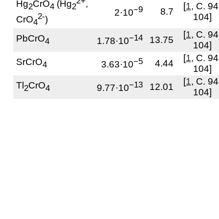
2+
Hg
CrO
(Hg
,
[
1
, С. 94
2
4
2
−9
8.7
2·10
2-
104]
CrO
)
4
[
1
, С. 94
PbCrO
−14
13.75
1.78·10
4
104]
[
1
, С. 94
SrCrO
−5
4.44
3.63·10
4
104]
[
1
, С. 94
Tl
CrO
−13
12.01
9.77·10
2
4
104]