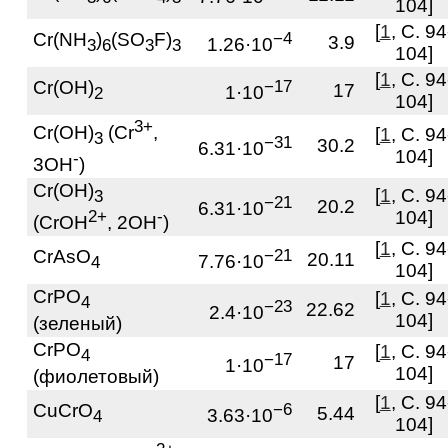
104]
[
1
, С. 94
Cr(NH
)
(SO
F)
−4
3.9
1.26·10
3
6
3
3
104]
[
1
, С. 94
Cr(OH)
−17
17
1·10
2
104]
3+
Cr(OH)
(Cr
,
[
1
, С. 94
3
−31
30.2
6.31·10
104]
-
3OH
)
Cr(OH)
[
1
, С. 94
3
−21
20.2
6.31·10
2+
-
104]
(CrOH
, 2OH
)
[
1
, С. 94
CrAsO
−21
20.11
7.76·10
4
104]
CrPO
[
1
, С. 94
4
−23
22.62
2.4·10
104]
(зеленый)
CrPO
[
1
, С. 94
4
−17
17
1·10
104]
(фиолетовый)
[
1
, С. 94
CuCrO
−6
5.44
3.63·10
4
104]