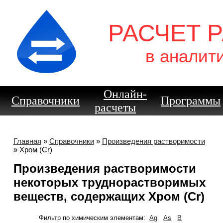
РАСЧЕТ 
в аналит
Онлайн-
Справочники
Программы
расчеты
Главная
»
Справочники
»
Произведения растворимости
» Хром (Cr)
Произведения растворимости
некоторых труднорастворимых
веществ, содержащих Хром (Cr)
Фильтр по химическим элементам:
Ag
As
B