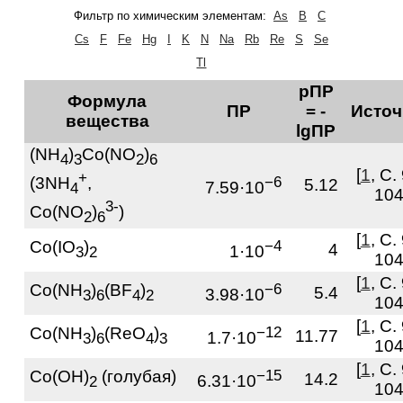
Фильтр по химическим элементам:
As
B
C
Cs
F
Fe
Hg
I
K
N
Na
Rb
Re
S
Se
Tl
pПР
Формула
ПР
= -
Источ
вещества
lgПР
(NH
)
Co(NO
)
4
3
2
6
[
1
, С.
+
(3NH
,
−6
5.12
7.59·10
4
104
3-
Co(NO
)
)
2
6
[
1
, С.
Co(IO
)
−4
4
1·10
3
2
104
[
1
, С.
Co(NH
)
(BF
)
−6
5.4
3.98·10
3
6
4
2
104
[
1
, С.
Co(NH
)
(ReO
)
−12
11.77
1.7·10
3
6
4
3
104
[
1
, С.
Co(OH)
(голубая)
−15
14.2
6.31·10
2
104