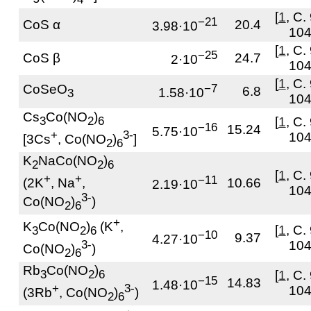
[
1
, С.
−21
CoS α
20.4
3.98·10
104
[
1
, С.
−25
CoS β
24.7
2·10
104
[
1
, С.
CoSeO
−7
6.8
1.58·10
3
104
Cs
Co(NO
)
3
2
6
[
1
, С.
−16
15.24
5.75·10
+
3-
104
[3Cs
, Co(NO
)
]
2
6
K
NaCo(NO
)
2
2
6
[
1
, С.
+
+
−11
(2K
, Na
,
10.66
2.19·10
104
3-
Co(NO
)
)
2
6
+
K
Co(NO
)
(K
,
[
1
, С.
3
2
6
−10
9.37
4.27·10
3-
104
Co(NO
)
)
2
6
Rb
Co(NO
)
3
2
6
[
1
, С.
−15
14.83
1.48·10
+
3-
104
(3Rb
, Co(NO
)
)
2
6