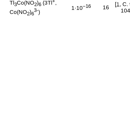
+
Tl
Co(NO
)
(3Tl
,
[
1
, С.
3
2
6
−16
16
1·10
3-
104
Co(NO
)
)
2
6