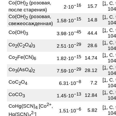
Co(OH)
(розовая,
[
1
, С.
2
−16
15.7
2·10
104
после старения)
Co(OH)
(розовая,
[
1
, С.
2
−15
14.8
1.58·10
104
свежеосажденная)
[
1
, С.
Co(OH)
−45
44.4
3.98·10
3
104
[
1
, С.
Co
(C
O
)
−29
28.6
2.51·10
2
2
4
3
104
[
1
, С.
Co
Fe(CN)
−15
14.74
1.82·10
2
6
104
[
1
, С.
Co
(AsO
)
−29
28.12
7.59·10
3
4
2
104
[
1
, С.
CoC
O
−8
7.2
6.31·10
2
4
104
[
1
, С.
CoCO
−13
12.84
1.45·10
3
104
2+
CoHg(SCN)
[Co
,
[
1
, С.
4
−6
5.82
1.51·10
2-
104
Hg(SCN)
]
4